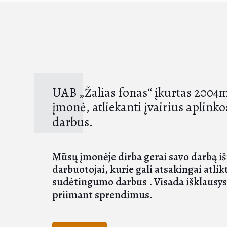
UAB „Žalias fonas“ įkurtas 2004m
įmonė, atliekanti įvairius aplink
darbus.
Mūsų įmonėje dirba gerai savo darbą 
darbuotojai, kurie gali atsakingai atlikt
sudėtingumo darbus . Visada išklausys
priimant sprendimus.