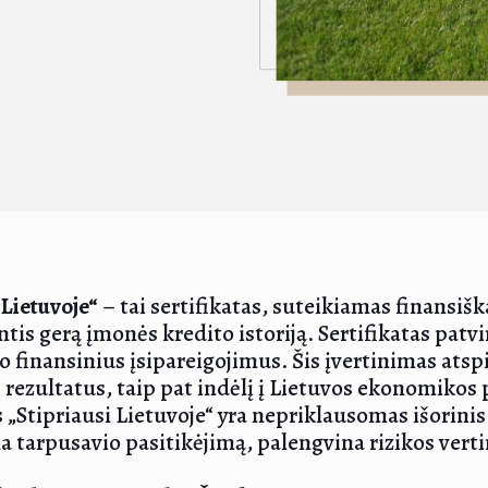
 Lietuvoje“
– tai sertifikatas, suteikiamas finans
tis gerą įmonės kredito istoriją. Sertifikatas patvi
o finansinius įsipareigojimus. Šis įvertinimas ats
 rezultatus, taip pat indėlį į Lietuvos ekonomikos p
s „Stipriausi Lietuvoje“ yra nepriklausomas išori
a tarpusavio pasitikėjimą, palengvina rizikos verti