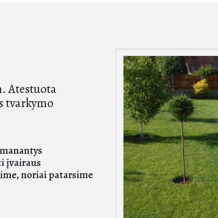
. Atestuota
os tvarkymo
išmanantys
i įvairaus
ime, noriai patarsime