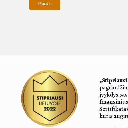
Plačiau
„Stipriausi
pagrindžian
įvykdys sav
finansinius
Sertifikata
kuris augin