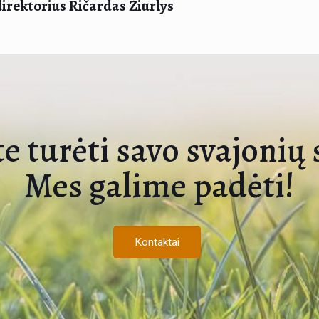
irektorius Ričardas Žiurlys
e turėti savo svajonių
Mes galime padėti!
Kontaktai