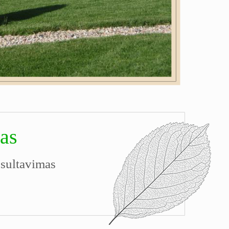
as
nsultavimas